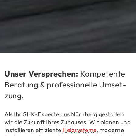
Unser Ver­spre­chen:
Kom­pe­ten­te
Be­ra­tung & pro­fes­sio­nel­le Um­set­
zung.
Als Ihr SHK-​Experte aus Nürn­berg ge­stal­ten
wir die Zu­kunft Ihres Zu­hau­ses. Wir pla­nen und
in­stal­lie­ren ef­fi­zi­en­te
Heiz­sys­te­me
, mo­der­ne