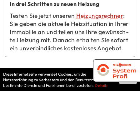
In drei Schrit­ten zu neuen Hei­zung
Tes­ten Sie jetzt un­se­ren
Hei­zungs­rech­ner
:
Sie geben die ak­tu­el­le Heiz­si­tua­ti­on in Ihrer
Im­mo­bi­lie an und tei­len uns Ihre ge­wünsch­
te Hei­zung mit. Da­nach er­hal­ten Sie so­fort
ein un­ver­bind­li­ches kos­ten­lo­ses An­ge­bot.
Diese Internetseite verwendet Cookies, um die
Nutzererfahrung zu verbessern und den Benutzern
Ok
bestimmte Dienste und Funktionen bereitzustellen.
Details