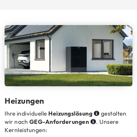
Hei­zun­gen
Ihre in­di­vi­du­el­le
Hei­zungs­lö­sung
ge­stal­ten
wir nach
GEG-​Anforderungen
. Un­se­re
Kern­leis­tun­gen: