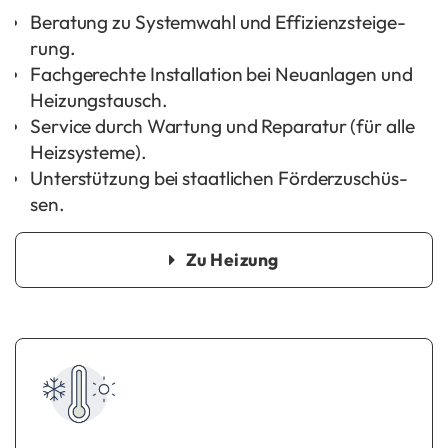
Be­ra­tung zu Sys­tem­wahl und Ef­fi­zi­enz­stei­ge­
rung.
Fach­ge­rech­te In­stal­la­ti­on bei Neu­an­la­gen und
Hei­zungs­tausch.
Ser­vice durch War­tung und Re­pa­ra­tur (für alle
Heiz­sys­te­me).
Un­ter­stüt­zung bei staat­li­chen För­der­zu­schüs­
sen.
Zu Hei­zung