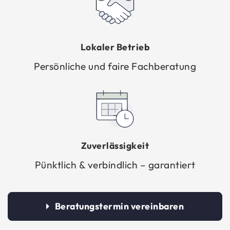
Lo­ka­ler Be­trieb
Per­sön­li­che und faire Fach­be­ra­tung
Zu­ver­läs­sig­keit
Pünkt­lich & ver­bind­lich – ga­ran­tiert
Be­ra­tungs­ter­min ver­ein­ba­ren