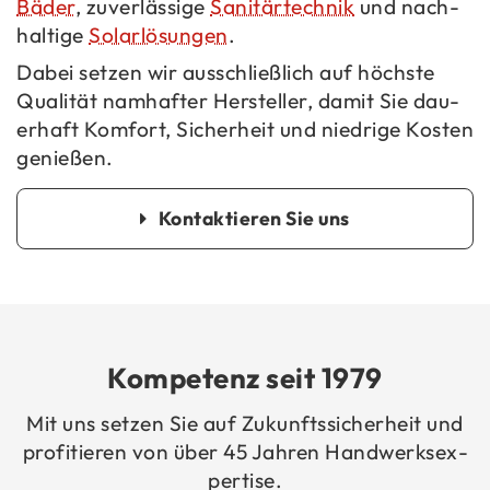
Bäder
, zu­ver­läs­si­ge
Sa­ni­tär­tech­nik
und nach­
hal­ti­ge
So­lar­lö­sun­gen
.
Dabei set­zen wir aus­schließ­lich auf höchs­te
Qua­li­tät nam­haf­ter Her­stel­ler, damit Sie dau­
er­haft Kom­fort, Si­cher­heit und nied­ri­ge Kos­ten
ge­nie­ßen.
Kon­tak­tie­ren Sie uns
Kom­pe­tenz seit 1979
Mit uns set­zen Sie auf Zu­kunfts­si­cher­heit und
pro­fi­tie­ren von über 45 Jah­ren Hand­werks­ex­
per­ti­se.