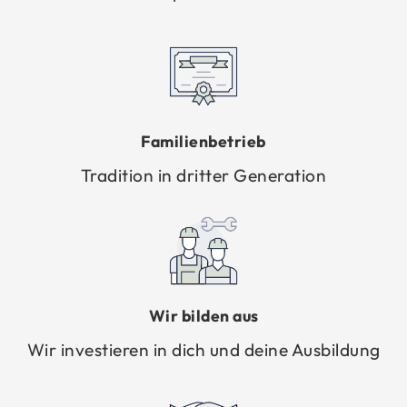
Fa­mi­li­en­be­trieb
Tra­di­ti­on in drit­ter Ge­nera­ti­on
Wir bil­den aus
Wir in­ves­tie­ren in dich und deine Aus­bil­dung