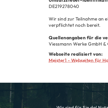
Umsatzsteuer-​Identifika
DE219278040
Wir sind zur Teil­nah­me an ei
ver­pflich­tet noch be­reit.
Quel­len­an­ga­ben für die ve
Viess­mann Werke GmbH & Co
Web­sei­te rea­li­siert von:
Meis­ter1 - Web­sei­ten für H
Wir sind für Sie da! Nut