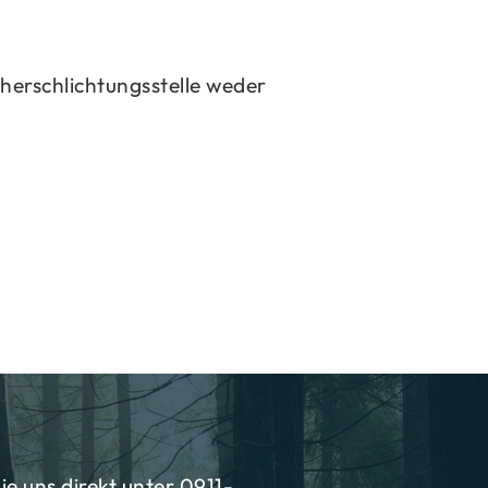
her­schlich­tungs­stel­le weder
ie uns direkt unter
0911-