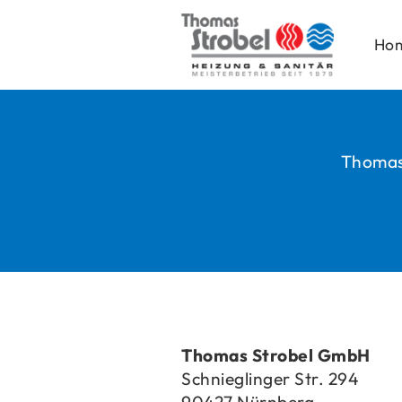
Ho
Thomas 
Tho­mas Stro­bel GmbH
Schnieg­lin­ger Str. 294