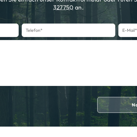
327750
an.