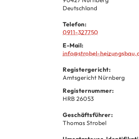
90427 Nürn­berg
Deutsch­land
Te­le­fon:
0911-327750
E-​Mail:
info@strobel-​heizungsbau.
Re­gis­ter­ge­richt:
Amts­ge­richt Nürn­berg
Re­gis­ter­num­mer:
HRB 26053
Ge­schäfts­füh­rer:
Tho­mas Stro­bel