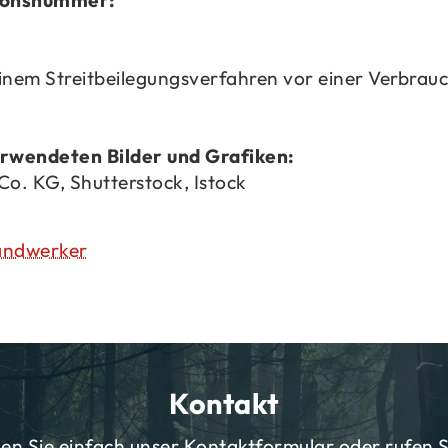
tionsnummer:
nem Streit­bei­le­gungs­ver­fah­ren vor einer Ver­brau­c
r­wen­de­ten Bil­der und Gra­fi­ken:
. KG, Shut­ter­stock, Istock
and­wer­ker
Kontakt
zen Sie einfach unser Kontaktformular oder rufen S