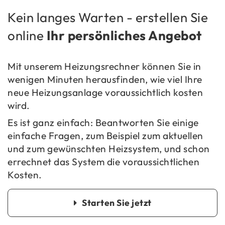
Kein lan­ges War­ten - er­stel­len Sie
on­line
Ihr per­sön­li­ches An­ge­bot
Mit un­se­rem Hei­zungs­rech­ner kön­nen Sie in
we­ni­gen Mi­nu­ten her­aus­fin­den, wie viel Ihre
neue Hei­zungs­an­la­ge vor­aus­sicht­lich kos­ten
wird.
Es ist ganz ein­fach: Be­ant­wor­ten Sie ei­ni­ge
ein­fa­che Fra­gen, zum Bei­spiel zum ak­tu­el­len
und zum ge­wünsch­ten Heiz­sys­tem, und schon
er­rech­net das Sys­tem die vor­aus­sicht­li­chen
Kos­ten.
Star­ten Sie jetzt