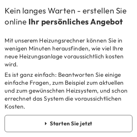
Kein lan­ges War­ten - er­stel­len Sie
on­line
Ihr per­sön­li­ches An­ge­bot
Mit un­se­rem Hei­zungs­rech­ner kön­nen Sie in
we­ni­gen Mi­nu­ten her­aus­fin­den, wie viel Ihre
neue Hei­zungs­an­la­ge vor­aus­sicht­lich kos­ten
wird.
Es ist ganz ein­fach: Be­ant­wor­ten Sie ei­ni­ge
ein­fa­che Fra­gen, zum Bei­spiel zum ak­tu­el­len
und zum ge­wünsch­ten Heiz­sys­tem, und schon
er­rech­net das Sys­tem die vor­aus­sicht­li­chen
Kos­ten.
Star­ten Sie jetzt