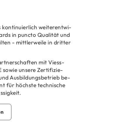
n­ti­nu­ier­lich wei­ter­ent­wi­
ards in punc­to Qua­li­tät und
ten - mitt­ler­wei­le in drit­ter
art­ner­schaf­ten mit Viess­
wie un­se­re Zer­ti­fi­zie­
nd Aus­bil­dungs­be­trieb be­
nt für höchs­te tech­ni­sche
­sig­keit.
en