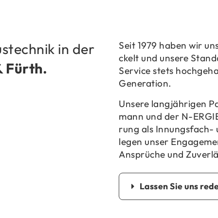
Seit 1979 haben wir uns ko
s­tech­nik in der
ckelt und un­se­re Stan­d
& Fürth.
Ser­vice stets hoch­ge­hal­
Ge­nera­ti­on.
Un­se­re lang­jäh­ri­gen P
mann und der N-​ERGIE so
rung als Innungsfach-​ u
le­gen unser En­ga­ge­me
An­sprü­che und Zu­ver­läs
Las­sen Sie uns red