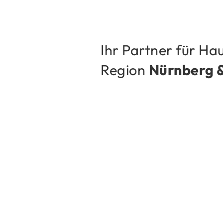
Ihr Part­ner für Hau
Re­gi­on
Nürn­berg 